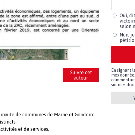
Oui, di
victoir
selon m
Non, je
pétiti
En signant l
Suivre cet
mes données 
auteur
commentaires
sur mes droit
ommunauté de communes de Marne et Gondoire
stincts.
tivités et de services,