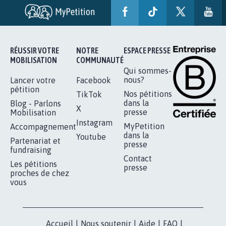
RÉUSSIR VOTRE
NOTRE
ESPACE PRESSE
MOBILISATION
COMMUNAUTÉ
Qui sommes-
nous?
Lancer votre
Facebook
pétition
Nos pétitions
TikTok
dans la
Blog - Parlons
X
presse
Mobilisation
Instagram
MyPetition
Accompagnement
dans la
Youtube
Partenariat et
presse
fundraising
Contact
Les pétitions
presse
proches de chez
vous
Accueil
|
Nous soutenir
|
Aide
|
FAQ
|