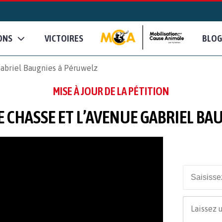
ONS
VICTOIRES
BLOG
Gabriel Baugnies à Péruwelz
MISE À JOUR DE LA PÉTITION
E CHASSE ET L’AVENUE GABRIEL BA