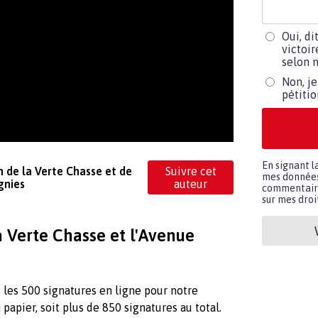
Oui, di
victoir
selon m
Non, je
pétiti
En signant l
 de la Verte Chasse et de
Suivre cet
mes données 
gnies
auteur
commentaires
sur mes droit
 Verte Chasse et l'Avenue
t les 500 signatures en ligne pour notre
 papier, soit plus de 850 signatures au total.