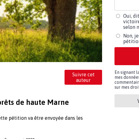
Oui, di
victoir
selon m
Non, je
pétiti
En signant l
Suivre cet
mes données 
auteur
commentaires
sur mes droit
orêts de haute Marne
tte pétition va être envoyée dans les