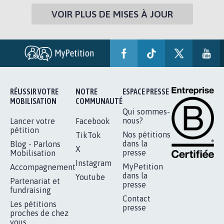
VOIR PLUS DE MISES À JOUR
RÉUSSIR VOTRE
NOTRE
ESPACE PRESSE
MOBILISATION
COMMUNAUTÉ
Qui sommes-
nous?
Lancer votre
Facebook
pétition
Nos pétitions
TikTok
dans la
Blog - Parlons
X
presse
Mobilisation
Instagram
MyPetition
Accompagnement
dans la
Youtube
Partenariat et
presse
fundraising
Contact
Les pétitions
presse
proches de chez
vous