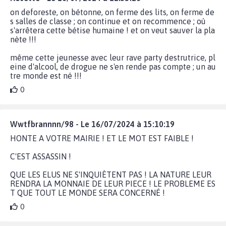
on deforeste, on bétonne, on ferme des lits, on ferme de
s salles de classe ; on continue et on recommence ; où
s'arrêtera cette bétise humaine ! et on veut sauver la pla
nète !!!
même cette jeunesse avec leur rave party destrutrice, pl
eine d'alcool, de drogue ne s'en rende pas compte ; un au
tre monde est né !!!
0
Wwtfbrannnn/98 - Le 16/07/2024 à 15:10:19
HONTE A VOTRE MAIRIE ! ET LE MOT EST FAIBLE !
C'EST ASSASSIN !
QUE LES ELUS NE S'INQUIÈTENT PAS ! LA NATURE LEUR
RENDRA LA MONNAIE DE LEUR PIECE ! LE PROBLEME ES
T QUE TOUT LE MONDE SERA CONCERNÉ !
0