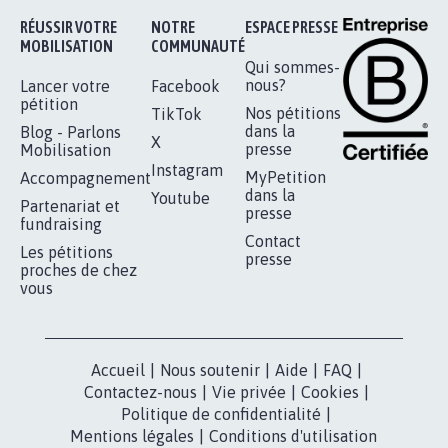
RÉUSSIR VOTRE
NOTRE
ESPACE PRESSE
MOBILISATION
COMMUNAUTÉ
Qui sommes-
nous?
Lancer votre
Facebook
pétition
Nos pétitions
TikTok
dans la
Blog - Parlons
X
presse
Mobilisation
Instagram
MyPetition
Accompagnement
dans la
Youtube
Partenariat et
presse
fundraising
Contact
Les pétitions
presse
proches de chez
vous
Accueil
|
Nous soutenir
|
Aide
|
FAQ
|
Contactez-nous
|
Vie privée
|
Cookies
|
Politique de confidentialité
|
Mentions légales
|
Conditions d'utilisation