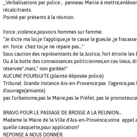
_Verbalisations par police , panneau Mairie à mettre,enlève
récalcitrants.
Pointé par présents à la réunion.
Force ,violence,pouvoirs hommes sur femme.
"Je dicte ma loi,je l'applique,je te casse la gueule ,je fracass
en force chez toi,je ne répare pas..."
Sous caution des représentants de la Justice, fort étroite les 
Ou à la botte des connaissances politiciennes,en ces lieux, d
réservée",mais," non gardée!"
AUCUNE POURSUITE.(plainte déposée police)
Tribunal Grande Instance Aix-en-Provence:pas l'agence,pas 
d'ouvrage(amiante)
pas l'urbanisme,pas le Maire,pas le Préfet, pas le promoteur,etc
BRAVO POUR LE PASSAGE DE BROSSE A LA REUNION...
Madame le Maire de la Ville d'Aix-en-Provence,votre appel
quelle casquette,pour application?
REPONSE A NOUS DONNER.