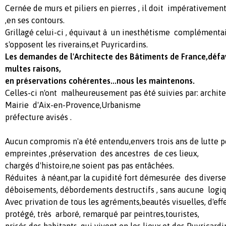
Cernée de murs et piliers en pierres , il doit impérativeme
,en ses contours.
Grillagé celui-ci , équivaut à un inesthétisme complémenta
s'opposent les riverains,et Puyricardins.
Les demandes de l'Architecte des Bâtiments de France,défa
multes raisons,
en préservat
ions cohérentes...nous les maintenons.
Celles-ci n'ont malheureusement pas été suivies par: archit
Mairie d'Aix-en-Provence,Urbanisme
préfecture avisés .
Aucun compromis n'a été entendu,envers trois ans de lutte p
empreintes ,préservation des ancestres de ces lieux,
chargés d'histoire,ne soient pas pas entâchées.
Réduites à néant,par la cupidité fort démesurée des diverse
déboisements, débordements destructifs , sans aucune logiq
Avec privation de tous les agréments,beautés visuelles, d'effe
protégé, très arboré, remarqué par peintres,touristes,
prisés des habitants ,qui vivent en les lieux,et des Puyricardi