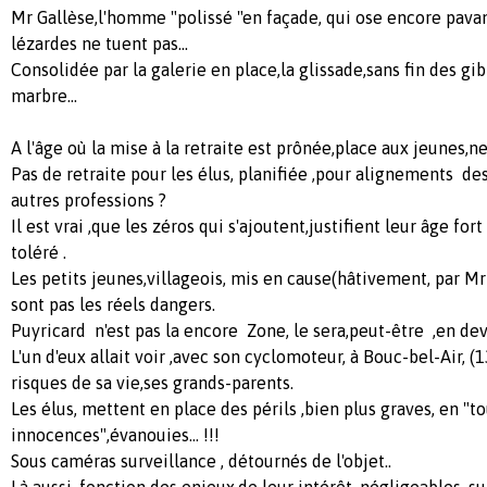
Mr Gallèse,l'homme "polissé "en façade, qui ose encore pavan
lézardes ne tuent pas...
Consolidée par la galerie en place,la glissade,sans fin des gib
marbre...
A l'âge où la mise à la retraite est prônée,place aux jeunes,
Pas de retraite pour les élus, planifiée ,pour alignements d
autres professions ?
Il est vrai ,que les zéros qui s'ajoutent,justifient leur âge for
toléré .
Les petits jeunes,villageois, mis en cause(hâtivement, par M
sont pas les réels dangers.
Puyricard n'est pas la encore Zone, le sera,peut-être ,en de
L'un d'eux allait voir ,avec son cyclomoteur, à Bouc-bel-Air, (
risques de sa vie,ses grands-parents.
Les élus, mettent en place des périls ,bien plus graves, en "t
innocences",évanouies... !!!
Sous caméras surveillance , détournés de l'objet..
Là aussi, fonction des enjeux,de leur intérêt ,négligeables, sur