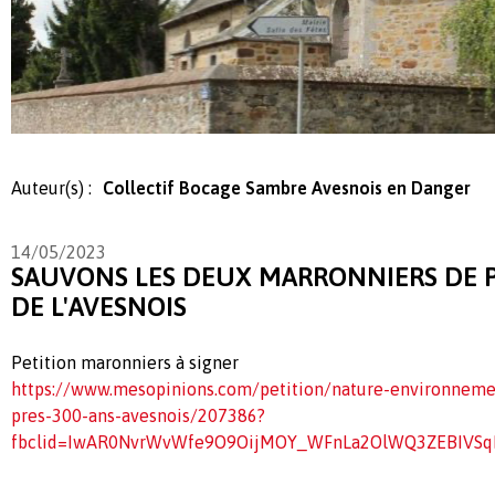
Auteur(s) :
Collectif Bocage Sambre Avesnois en Danger
14/05/2023
SAUVONS LES DEUX MARRONNIERS DE P
DE L'AVESNOIS
Petition maronniers à signer
https://www.mesopinions.com/petition/nature-environneme
pres-300-ans-avesnois/207386?
fbclid=IwAR0NvrWvWfe9O9OijMOY_WFnLa2OlWQ3ZEBIVSq