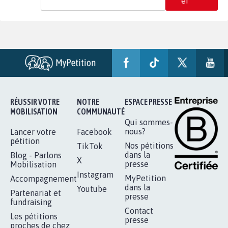
er
RÉUSSIR VOTRE
NOTRE
ESPACE PRESSE
MOBILISATION
COMMUNAUTÉ
Qui sommes-
nous?
Lancer votre
Facebook
pétition
Nos pétitions
TikTok
dans la
Blog - Parlons
X
presse
Mobilisation
Instagram
MyPetition
Accompagnement
dans la
Youtube
Partenariat et
presse
fundraising
Contact
Les pétitions
presse
proches de chez