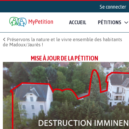
Se connecter
ACCUEIL
PÉTITIONS
Préservons la nature et le vivre ensemble des habitants
de Madoux/Jaurès !
MISE À JOUR DE LA PÉTITION