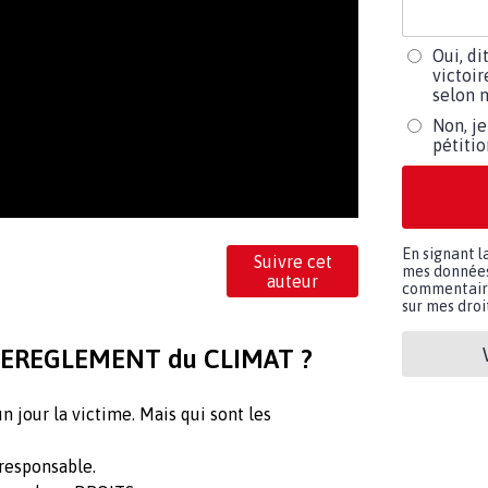
Oui, di
victoir
selon m
Non, je
pétiti
En signant l
Suivre cet
mes données 
auteur
commentaires
sur mes droit
DEREGLEMENT du CLIMAT ?
n jour la victime. Mais qui sont les
responsable.