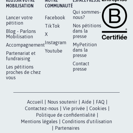
RÉUSSIR VOTRE
NOTRE
ESPACE PRESSE
MOBILISATION
COMMUNAUTÉ
Qui sommes-
nous?
Lancer votre
Facebook
pétition
Nos pétitions
TikTok
dans la
Blog - Parlons
X
presse
Mobilisation
Instagram
MyPetition
Accompagnement
dans la
Youtube
Partenariat et
presse
fundraising
Contact
Les pétitions
presse
proches de chez
vous
Accueil
|
Nous soutenir
|
Aide
|
FAQ
|
Contactez-nous
|
Vie privée
|
Cookies
|
Politique de confidentialité
|
Mentions légales
|
Conditions d'utilisation
|
Partenaires