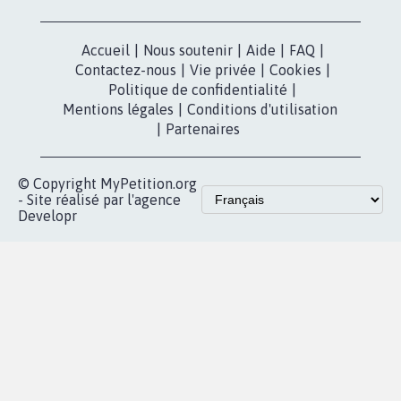
dans la
Blog - Parlons
X
presse
Mobilisation
Instagram
MyPetition
Accompagnement
dans la
Youtube
Partenariat et
presse
fundraising
Contact
Les pétitions
presse
proches de chez
vous
Accueil
|
Nous soutenir
|
Aide
|
FAQ
|
Contactez-nous
|
Vie privée
|
Cookies
|
Politique de confidentialité
|
Mentions légales
|
Conditions d'utilisation
|
Partenaires
© Copyright MyPetition.org
- Site réalisé par l'agence
Developr