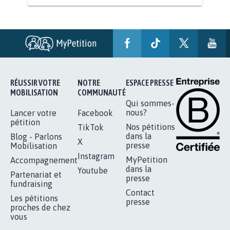
AGRESSION DE MON FILS THÉO :
SOYONS TOUS MOBILISÉS...
16.834
signatures
Je signe
RÉUSSIR VOTRE
NOTRE
ESPACE PRESSE
MOBILISATION
COMMUNAUTÉ
Qui sommes-
nous?
Lancer votre
Facebook
pétition
Nos pétitions
TikTok