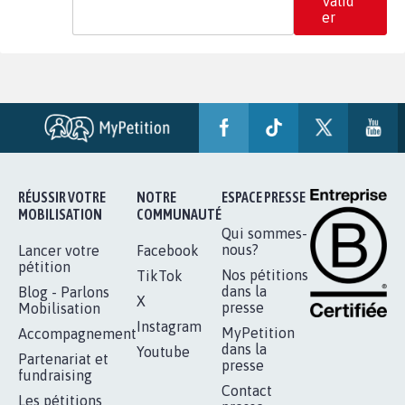
Valid
er
RÉUSSIR VOTRE
NOTRE
ESPACE PRESSE
MOBILISATION
COMMUNAUTÉ
Qui sommes-
nous?
Lancer votre
Facebook
pétition
Nos pétitions
TikTok
dans la
Blog - Parlons
X
presse
Mobilisation
Instagram
MyPetition
Accompagnement
dans la
Youtube
Partenariat et
presse
fundraising
Contact
Les pétitions