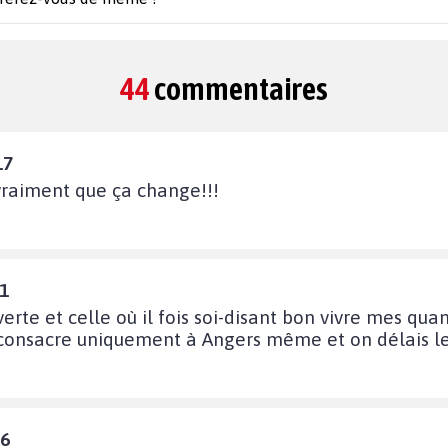
44
commentaires
17
 vraiment que ça change!!!
41
e verte et celle où il fois soi-disant bon vivre mes q
 consacre uniquement à Angers même et on délais le
36