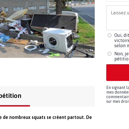
Oui, di
victoir
selon m
Non, je
pétiti
En signant l
mes données 
pétition
commentaires
sur mes droit
ue de nombreux squats se créent partout. De