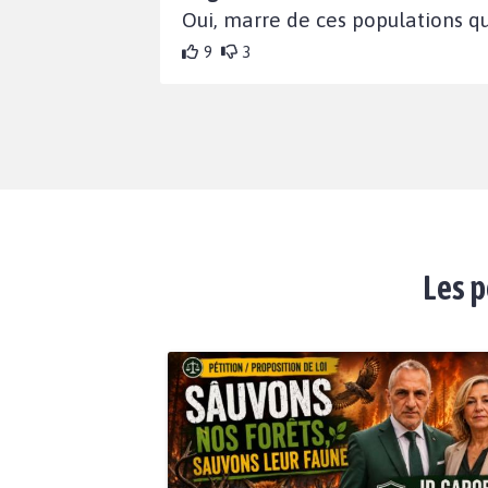
Oui, marre de ces populations qu
9
3
Les p