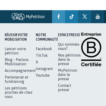
AGRESSION DE MON FILS THÉO :
SOYONS TOUS MOBILISÉS...
16.844
signatures
Je signe
RÉUSSIR VOTRE
NOTRE
ESPACE PRESSE
MOBILISATION
COMMUNAUTÉ
Qui sommes-
nous?
Lancer votre
Facebook
pétition
Nos pétitions
TikTok
dans la
Blog - Parlons
X