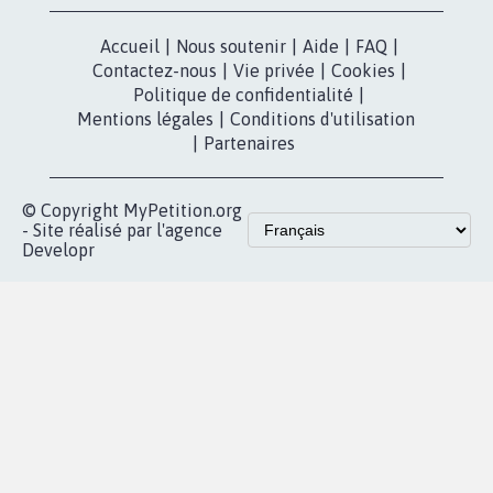
presse
Mobilisation
Instagram
MyPetition
Accompagnement
dans la
Youtube
Partenariat et
presse
fundraising
Contact
Les pétitions
presse
proches de chez
vous
Accueil
|
Nous soutenir
|
Aide
|
FAQ
|
Contactez-nous
|
Vie privée
|
Cookies
|
Politique de confidentialité
|
Mentions légales
|
Conditions d'utilisation
|
Partenaires
© Copyright MyPetition.org
- Site réalisé par l'agence
Developr