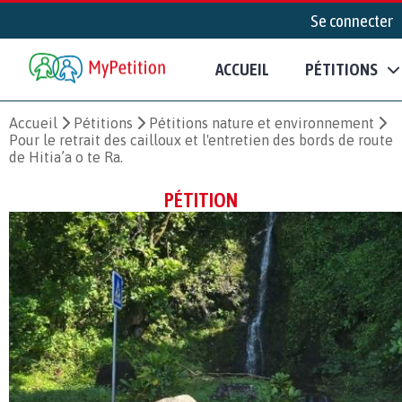
Se connecter
ACCUEIL
PÉTITIONS
Accueil
Pétitions
Pétitions nature et environnement
Pour le retrait des cailloux et l'entretien des bords de route
de Hitia’a o te Ra.
PÉTITION