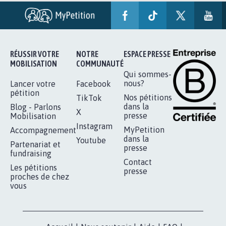
RÉUSSIR VOTRE
NOTRE
ESPACE PRESSE
MOBILISATION
COMMUNAUTÉ
Qui sommes-
nous?
Lancer votre
Facebook
pétition
Nos pétitions
TikTok
dans la
Blog - Parlons
X
presse
Mobilisation
Instagram
MyPetition
Accompagnement
dans la
Youtube
Partenariat et
presse
fundraising
Contact
Les pétitions
presse
proches de chez
vous