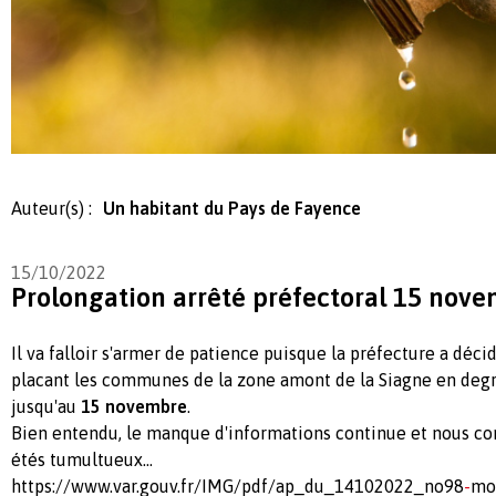
Auteur(s) :
Un habitant du Pays de Fayence
15/10/2022
Prolongation arrêté préfectoral 15 nov
Il va falloir s'armer de patience puisque la préfecture a déci
placant les communes de la zone amont de la Siagne en degr
jusqu'au
15 novembre
.
Bien entendu, le manque d'informations continue et nous con
étés tumultueux...
https://www.var.gouv.fr/IMG/pdf/ap_du_14102022_no98
-
mo