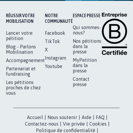
RÉUSSIR VOTRE
NOTRE
ESPACE PRESSE
MOBILISATION
COMMUNAUTÉ
Qui sommes-
nous?
Lancer votre
Facebook
pétition
Nos pétitions
TikTok
dans la
Blog - Parlons
X
presse
Mobilisation
Instagram
MyPetition
Accompagnement
dans la
Youtube
Partenariat et
presse
fundraising
Contact
Les pétitions
presse
proches de chez
vous
Accueil
|
Nous soutenir
|
Aide
|
FAQ
|
Contactez-nous
|
Vie privée
|
Cookies
|
Politique de confidentialité
|