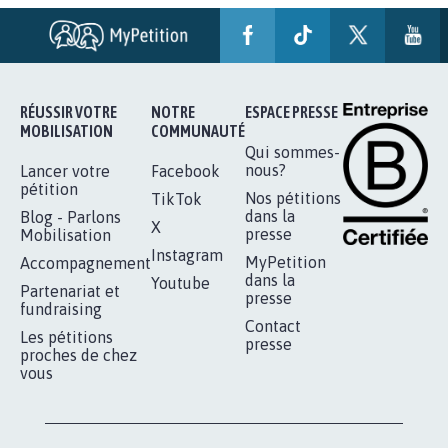
AGRESSION DE MON FILS THÉO :
SOYONS TOUS MOBILISÉS...
16.846
signatures
Je signe
RÉUSSIR VOTRE
NOTRE
ESPACE PRESSE
MOBILISATION
COMMUNAUTÉ
Qui sommes-
nous?
Lancer votre
Facebook
pétition
Nos pétitions
TikTok
dans la
Blog - Parlons
X
presse
Mobilisation
Instagram
MyPetition