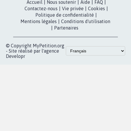
Accompagnement
dans la
Youtube
Partenariat et
presse
fundraising
Contact
Les pétitions
presse
proches de chez
vous
Accueil
|
Nous soutenir
|
Aide
|
FAQ
|
Contactez-nous
|
Vie privée
|
Cookies
|
Politique de confidentialité
|
Mentions légales
|
Conditions d'utilisation
|
Partenaires
© Copyright MyPetition.org
- Site réalisé par l'agence
Developr