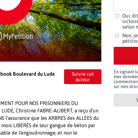
Oui, di
victoir
selon m
Non, je
pétiti
En signant l
ebook Boulevard du Lude
Suivre cet
mes données 
auteur
commentaires
sur mes droit
PEMENT POUR NOS PRISONNIERS DU
UDE, Christine FABRE-ALIBERT, a reçu d'un
S l'assurance que les ARBRES des ALLÉES du
 2 mois LIBÉRÉS de leur gangue de béton par
nsable de l'engoudronnage, et non le