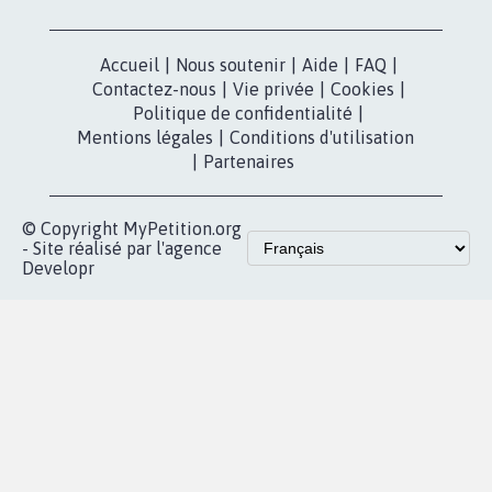
dans la
Blog - Parlons
X
presse
Mobilisation
Instagram
MyPetition
Accompagnement
dans la
Youtube
Partenariat et
presse
fundraising
Contact
Les pétitions
presse
proches de chez
vous
Accueil
|
Nous soutenir
|
Aide
|
FAQ
|
Contactez-nous
|
Vie privée
|
Cookies
|
Politique de confidentialité
|
Mentions légales
|
Conditions d'utilisation
|
Partenaires
© Copyright MyPetition.org
- Site réalisé par l'agence
Developr