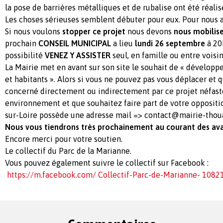
la pose de barrières métalliques et de rubalise ont été réalis
Les choses sérieuses semblent débuter pour eux. Pour nous a
Si nous voulons
stopper ce projet
nous devons
nous mobilis
prochain
CONSEIL MUNICIPAL
a lieu
lundi 26 septembre
à 20h
possibilité
VENEZ Y ASSISTER
seul, en famille ou entre voisin
La Mairie met en avant sur son site le souhait de « développe
et habitants ». Alors si vous ne pouvez pas vous déplacer et 
concerné directement ou indirectement par ce projet néfaste
environnement et que souhaitez faire part de votre oppositio
sur-Loire possède une adresse mail =>
contact@mairie-thoua
Nous vous tiendrons très prochainement au courant des av
Encore merci pour votre soutien.
Le collectif du Parc de la Marianne.
Vous pouvez également suivre le collectif sur Facebook :
https://m.facebook.com/ Collectif-Parc-de-Marianne- 108