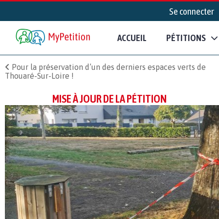
Se connecter
ACCUEIL
PÉTITIONS
Pour la préservation d’un des derniers espaces verts de
Thouaré-Sur-Loire !
MISE À JOUR DE LA PÉTITION