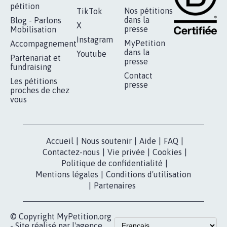
pétition
Nos pétitions
TikTok
dans la
Blog - Parlons
X
presse
Mobilisation
Instagram
MyPetition
Accompagnement
dans la
Youtube
Partenariat et
presse
fundraising
Contact
Les pétitions
presse
proches de chez
vous
Accueil
|
Nous soutenir
|
Aide
|
FAQ
|
Contactez-nous
|
Vie privée
|
Cookies
|
Politique de confidentialité
|
Mentions légales
|
Conditions d'utilisation
|
Partenaires
© Copyright MyPetition.org
- Site réalisé par l'agence