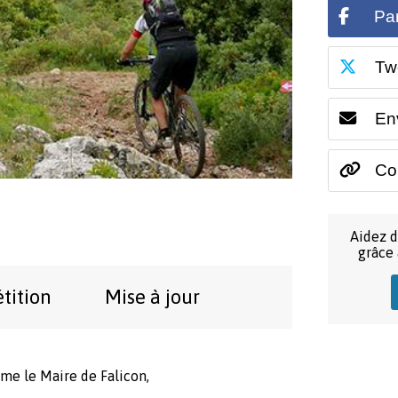
Pa
Tw
En
Cop
Aidez d
grâce
étition
Mise à jour
Mme le Maire de Falicon,