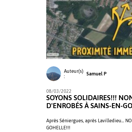
Auteur(s)
Samuel P
:
08/03/2022
SOYONS SOLIDAIRES!!! NO
D'ENROBÉS À SAINS-EN-GO
Après Séniergues, après Lavilledieu..
GOHELLE!!!