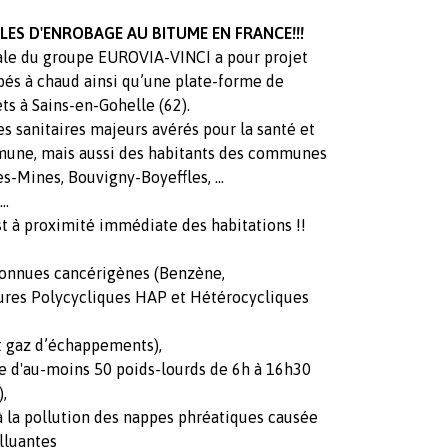
LES D'ENROBAGE AU BITUME EN FRANCE!!!
ale du groupe EUROVIA-VINCI a pour projet
és à chaud ainsi qu’une plate-forme de
ts à Sains-en-Gohelle (62).
s sanitaires majeurs avérés pour la santé et
mmune, mais aussi des habitants des communes
es-Mines, Bouvigny-Boyeffles, …
..
t à proximité immédiate des habitations !!
econnues cancérigènes (Benzène,
ures Polycycliques HAP et Hétérocycliques
t gaz d’échappements),
e d'au-moins 50 poids-lourds de 6h à 16h30
),
 à la pollution des nappes phréatiques causée
olluantes