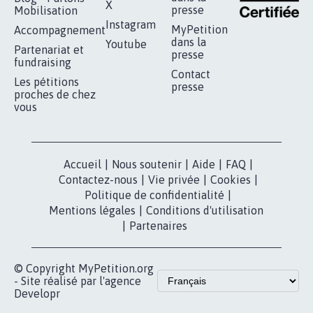
RÉUSSIR VOTRE
NOTRE
ESPACE PRESSE
MOBILISATION
COMMUNAUTÉ
Qui sommes-
nous?
Lancer votre
Facebook
pétition
Nos pétitions
TikTok
dans la
Blog - Parlons
X
presse
Mobilisation
Instagram
MyPetition
Accompagnement
dans la
Youtube
Partenariat et
presse
fundraising
Contact
Les pétitions
presse
proches de chez
vous
Accueil
|
Nous soutenir
|
Aide
|
FAQ
|
Contactez-nous
|
Vie privée
|
Cookies
|