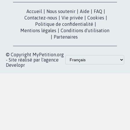
presse
Mobilisation
Instagram
MyPetition
Accompagnement
dans la
Youtube
Partenariat et
presse
fundraising
Contact
Les pétitions
presse
proches de chez
vous
Accueil
|
Nous soutenir
|
Aide
|
FAQ
|
Contactez-nous
|
Vie privée
|
Cookies
|
Politique de confidentialité
|
Mentions légales
|
Conditions d'utilisation
|
Partenaires
© Copyright MyPetition.org
- Site réalisé par l'agence
Developr