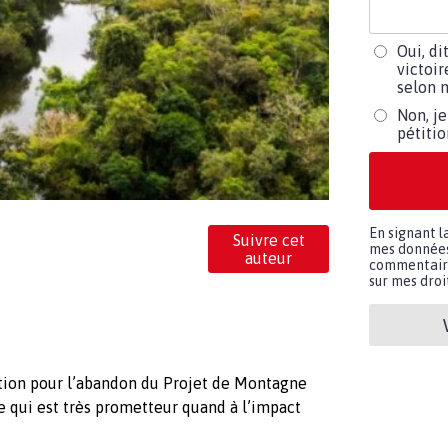
Oui, di
victoir
selon m
Non, je
pétiti
En signant l
Suivre cet
mes données 
auteur
commentaires
sur mes droit
ition pour l’abandon du Projet de Montagne
e qui est très prometteur quand à l’impact