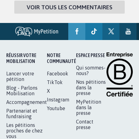
VOIR TOUS LES COMMENTAIRES
RÉUSSIR VOTRE
NOTRE
ESPACE PRESSE
MOBILISATION
COMMUNAUTÉ
Qui sommes-
nous?
Lancer votre
Facebook
pétition
Nos pétitions
TikTok
dans la
Blog - Parlons
X
presse
Mobilisation
Instagram
MyPetition
Accompagnement
dans la
Youtube
Partenariat et
presse
fundraising
Contact
Les pétitions
presse
proches de chez
vous