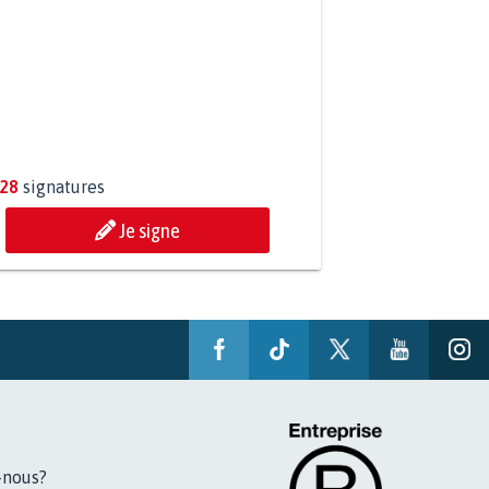
ESSION DE MON FILS THÉO :
ONS TOUS MOBILISÉS...
828
signatures
Je signe
-nous?