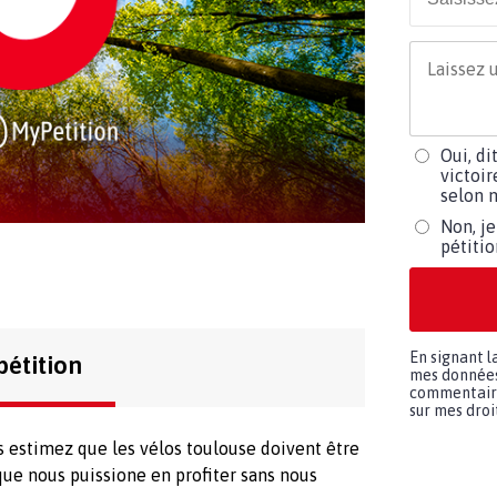
Oui, di
victoir
selon m
Non, je
pétiti
En signant l
pétition
mes données 
commentaires
sur mes droit
 estimez que les vélos toulouse doivent être
 que nous puissione en profiter sans nous