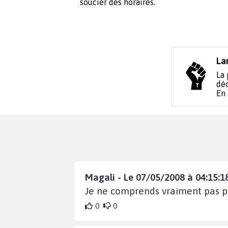
soucier des horaires.
La
La 
déc
En
Magali - Le 07/05/2008 à 04:15:1
Je ne comprends vraiment pas po
0
0