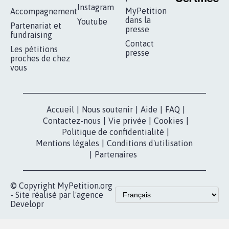
16.836
signatures
Je signe
RÉUSSIR VOTRE
NOTRE
ESPACE PRESSE
MOBILISATION
COMMUNAUTÉ
Qui sommes-
nous?
Lancer votre
Facebook
pétition
Nos pétitions
TikTok
dans la
Blog - Parlons
X
presse
Mobilisation
Instagram
MyPetition
Accompagnement
dans la
Youtube
Partenariat et
presse
fundraising