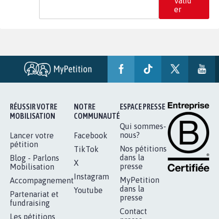
Valid
er
RÉUSSIR VOTRE
NOTRE
ESPACE PRESSE
MOBILISATION
COMMUNAUTÉ
Qui sommes-
nous?
Lancer votre
Facebook
pétition
Nos pétitions
TikTok
dans la
Blog - Parlons
X
presse
Mobilisation
Instagram
MyPetition
Accompagnement
dans la
Youtube
Partenariat et
presse
fundraising
Contact
Les pétitions