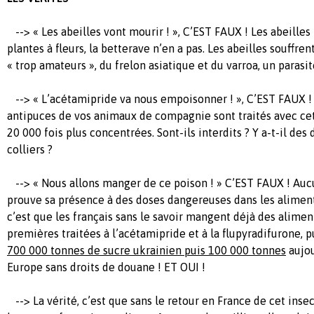
--> « Les abeilles vont mourir ! », C’EST FAUX ! Les abeilles
plantes à fleurs, la betterave n’en a pas. Les abeilles souffren
« trop amateurs », du frelon asiatique et du varroa, un parasite
--> « L’acétamipride va nous empoisonner ! », C’EST FAUX ! 
antipuces de vos animaux de compagnie sont traités avec cet
20 000 fois plus concentrées. Sont-ils interdits ? Y a-t-il des
colliers ?
--> « Nous allons manger de ce poison ! » C’EST FAUX ! Auc
prouve sa présence à des doses dangereuses dans les aliments
c’est que les français sans le savoir mangent déjà des alimen
premières traitées à l’acétamipride et à la flupyradifurone, pu
700 000 tonnes de sucre ukrainien puis 100 000 tonnes
aujou
Europe sans droits de douane ! ET OUI !
--> La vérité, c’est que sans le retour en France de cet insect