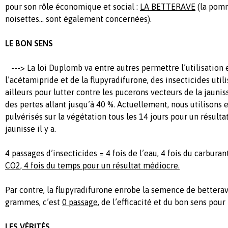
pour son rôle économique et social :
LA BETTERAVE
(la pomm
noisettes… sont également concernées).
LE BON SENS
---> La loi Duplomb va entre autres permettre l’utilisation 
l’acétamipride et de la flupyradifurone, des insecticides util
ailleurs pour lutter contre les pucerons vecteurs de la jauni
des pertes allant jusqu’à 40 %. Actuellement, nous utilisons e
pulvérisés sur la végétation tous les 14 jours pour un résult
jaunisse il y a.
4 passages d’insecticides = 4 fois de l’eau, 4 fois du carburan
CO2, 4 fois du temps pour un résultat médiocre.
Par contre, la flupyradifurone enrobe la semence de bettera
grammes, c’est
0 passage
, de l’efficacité et du bon sens pour 
LES VÉRITÉS