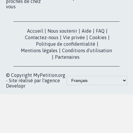
nous?
Lancer votre
Facebook
pétition
Nos pétitions
TikTok
dans la
Blog - Parlons
X
presse
Mobilisation
Instagram
MyPetition
Accompagnement
dans la
Youtube
Partenariat et
presse
fundraising
Contact
Les pétitions
presse
proches de chez
vous
Accueil
|
Nous soutenir
|
Aide
|
FAQ
|
Contactez-nous
|
Vie privée
|
Cookies
|
Politique de confidentialité
|
Mentions légales
|
Conditions d'utilisation
|
Partenaires
© Copyright MyPetition.org