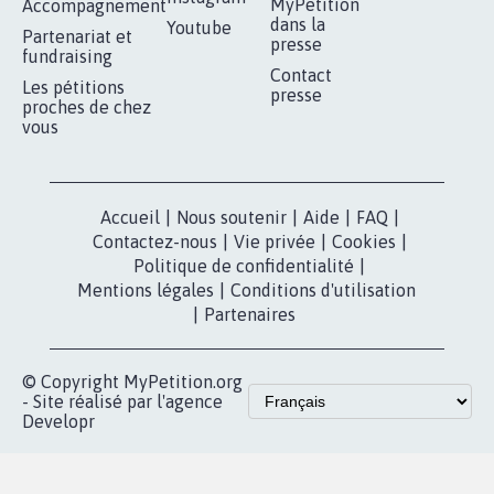
RÉUSSIR VOTRE
NOTRE
ESPACE PRESSE
MOBILISATION
COMMUNAUTÉ
Qui sommes-
nous?
Lancer votre
Facebook
pétition
Nos pétitions
TikTok
dans la
Blog - Parlons
X
presse
Mobilisation
Instagram
MyPetition
Accompagnement
dans la
Youtube
Partenariat et
presse
fundraising
Contact
Les pétitions
presse
proches de chez
vous
Accueil
|
Nous soutenir
|
Aide
|
FAQ
|
Contactez-nous
|
Vie privée
|
Cookies
|
Politique de confidentialité
|