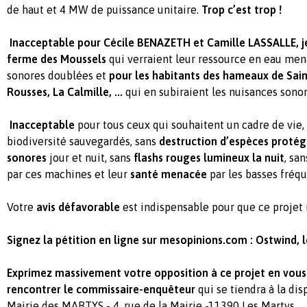
de haut et 4 MW de puissance unitaire.
Trop c’est trop !
Inacceptable
pour Cécile BENAZETH et Camille LASSALLE, je
ferme des Moussels
qui verraient leur ressource en eau men
sonores doublées et
pour les habitants des hameaux de Saint
Rousses, La Calmille, ...
qui en subiraient les nuisances sonor
Inacceptable
pour tous ceux qui souhaitent un cadre de vie,
biodiversité sauvegardés, sans
destruction d’espèces proté
sonores
jour et nuit, sans
flashs rouges lumineux la nuit
, sa
par ces machines et leur
santé menacée
par les basses fréq
Votre
avis défavorable
est indispensable pour que ce projet n
Signez la pétition en ligne sur mesopinions.com : Ostwind, l
Exprimez massivement votre opposition à ce projet en vous
rencontrer le commissaire-enquêteur
qui se tiendra à la dis
Mairie des MARTYS - 4, rue de la Mairie -11390 Les Martys