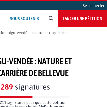
Se connecter
NOUS SOUTENIR
LANCER UNE PÉTITION
ontaigu-Vendée : nature et risques des
U-VENDÉE : NATURE ET
CARRIÈRE DE BELLEVUE
289
signatures
211 signatures pour que cette pétition
usée dans la newsletter MyPetition.org !