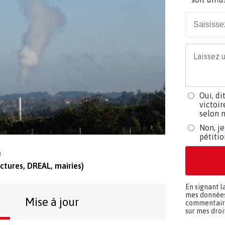
Oui, di
victoir
selon m
Non, je
pétiti
e
ctures, DREAL, mairies)
En signant l
mes données 
Mise à jour
commentaires
sur mes droit