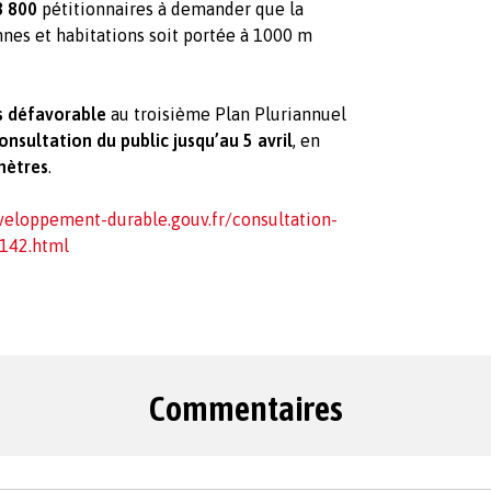
8 800
pétitionnaires à demander que la
nnes et habitations soit portée à 1000 m
s défavorable
au troisième Plan Pluriannuel
onsultation du public jusqu’au 5 avril
, en
mètres
.
veloppement-durable.gouv.fr/consultation-
3142.html
Commentaires