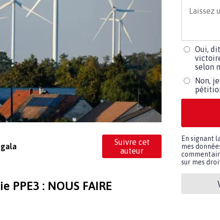
Oui, di
victoir
selon m
Non, je
pétiti
En signant l
Suivre cet
égala
mes données 
auteur
commentaires
sur mes droit
gie PPE3 : NOUS FAIRE