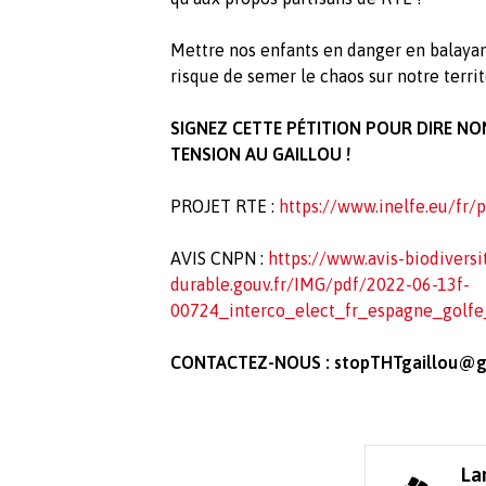
Mettre nos enfants en danger en balayan
risque de semer le chaos sur notre territ
SIGNEZ CETTE PÉTITION POUR DIRE NON
TENSION AU GAILLOU !
PROJET RTE :
https://www.inelfe.eu/fr/
AVIS CNPN :
https://www.avis-biodivers
durable.gouv.fr/IMG/pdf/2022-06-13f-
00724_interco_elect_fr_espagne_golf
CONTACTEZ-NOUS :
stopTHTgaillou@g
La