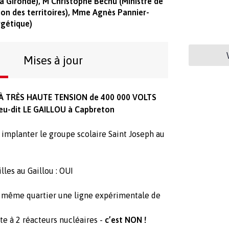
la Gironde), M Christophe Béchu (Ministre de
ion des territoires), Mme Agnès Pannier-
rgétique)
Mises à jour
À TRÈS HAUTE TENSION de 400 000 VOLTS
ieu-dit LE GAILLOU à Capbreton
 implanter le groupe scolaire Saint Joseph au
les au Gaillou : OUI
e même quartier une ligne expérimentale de
te à 2 réacteurs nucléaires -
c’est NON !