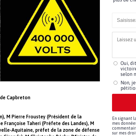
Oui, di
victoir
selon m
Non, je
pétiti
s de Capbreton
), M Pierre Froustey (Président de la
En signant l
rançoise Taheri (Préfete des Landes), M
mes données 
commentaires
elle-Aquitaine, préfet de la zone de défense
sur mes droit