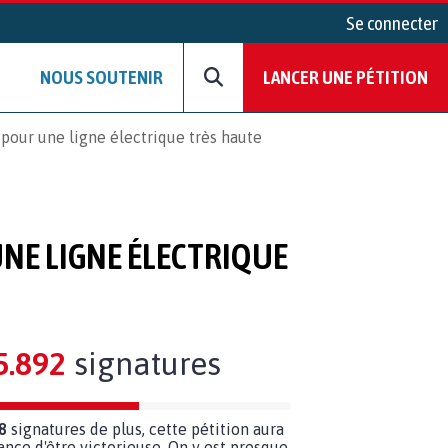
Se connecter
NOUS SOUTENIR
LANCER UNE PÉTITION
 pour une ligne électrique très haute
UNE LIGNE ÉLECTRIQUE
5.892
signatures
8
signatures de plus, cette pétition aura
ance d'être victorieuse. On y est presque