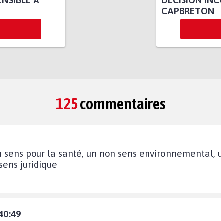
NSIBLE À
DÉCISION IN
CAPBRETON
125
commentaires
n sens pour la santé, un non sens environnemental, u
sens juridique
40:49