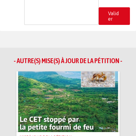
Valid
er
- AUTRE(S) MISE(S) À JOUR DE LA PÉTITION -