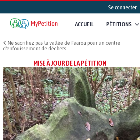
Se connecter
ACCUEIL
PÉTITIONS
Ne sacrifiez pas la vallée de Faaroa pour un centre
d'enfouissement de déchets
MISE À JOUR DE LA PÉTITION