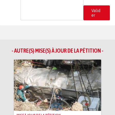
Valid
er
- AUTRE(S) MISE(S) À JOUR DE LA PÉTITION -