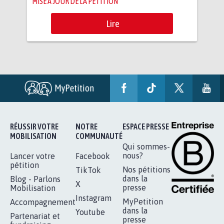
MISE À JOUR DE LA PÉTITION
Lire
RÉUSSIR VOTRE
NOTRE
ESPACE PRESSE
MOBILISATION
COMMUNAUTÉ
Qui sommes-
nous?
Lancer votre
Facebook
pétition
Nos pétitions
TikTok
dans la
Blog - Parlons
X
presse
Mobilisation
Instagram
MyPetition
Accompagnement
dans la
Youtube
Partenariat et
presse