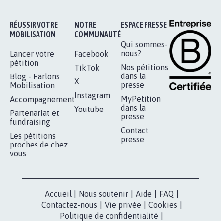
RÉUSSIR VOTRE
NOTRE
ESPACE PRESSE
MOBILISATION
COMMUNAUTÉ
Qui sommes-
nous?
Lancer votre
Facebook
pétition
Nos pétitions
TikTok
dans la
Blog - Parlons
X
presse
Mobilisation
Instagram
MyPetition
Accompagnement
dans la
Youtube
Partenariat et
presse
fundraising
Contact
Les pétitions
presse
proches de chez
vous
Accueil
|
Nous soutenir
|
Aide
|
FAQ
|
Contactez-nous
|
Vie privée
|
Cookies
|
Politique de confidentialité
|