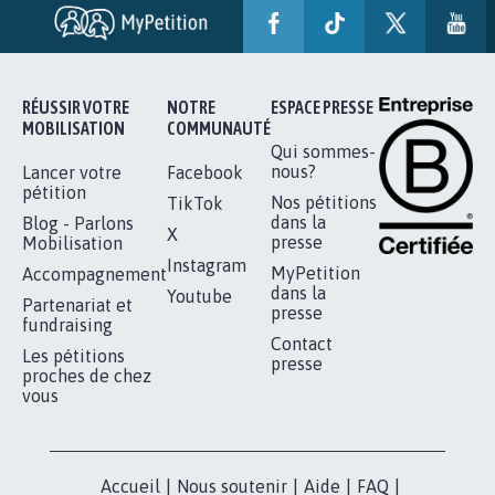
RÉUSSIR VOTRE
NOTRE
ESPACE PRESSE
MOBILISATION
COMMUNAUTÉ
Qui sommes-
nous?
Lancer votre
Facebook
pétition
Nos pétitions
TikTok
dans la
Blog - Parlons
X
presse
Mobilisation
Instagram
MyPetition
Accompagnement
dans la
Youtube
Partenariat et
presse
fundraising
Contact
Les pétitions
presse
proches de chez
vous
Accueil
|
Nous soutenir
|
Aide
|
FAQ
|