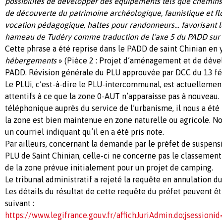
possibilités de développer des équipements tels que chemin
de découverte du patrimoine archéologique, faunistique et flo
vocation pédagogique, haltes pour randonneurs… favorisant le
hameau de Tudéry comme traduction de l’axe 5 du PADD sur 
Cette phrase a été reprise dans le PADD de saint Chinian en 
hébergements
» (Pièce 2 : Projet d’aménagement et de dév
PADD. Révision générale du PLU approuvée par DCC du 13 fév
Le PLUi, c’est-à-dire le PLU-intercommunal, est actuelleme
attentifs à ce que la zone 0-AUT n’apparaisse pas à nouveau. 
téléphonique auprès du service de l’urbanisme, il nous a été
la zone est bien maintenue en zone naturelle ou agricole. N
un courriel indiquant qu’il en a été pris note.
Par ailleurs, concernant la demande par le préfet de suspens
PLU de Saint Chinian, celle-ci ne concerne pas le classement
de la zone prévue initialement pour un projet de camping.
Le tribunal administratif a rejeté la requête en annulation d
Les détails du résultat de cette requête du préfet peuvent êtr
suivant :
https://www.legifrance.gouv.fr/affichJuriAdmin.do;jsessi