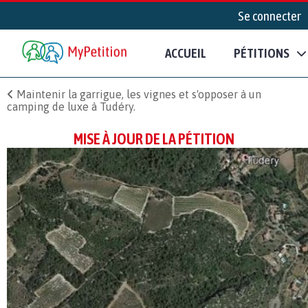
Se connecter
ACCUEIL
PÉTITIONS
Maintenir la garrigue, les vignes et s'opposer à un
camping de luxe à Tudéry.
MISE À JOUR DE LA PÉTITION