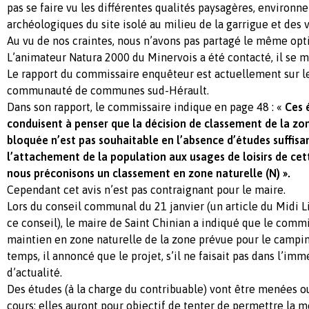
pas se faire vu les différentes qualités paysagères, environn
archéologiques du site isolé au milieu de la garrigue et des 
Au vu de nos craintes, nous n’avons pas partagé le même op
L’animateur Natura 2000 du Minervois a été contacté, il se me
Le rapport du commissaire enquêteur est actuellement sur le 
communauté de communes sud-Hérault.
Dans son rapport, le commissaire indique en page 48 : «
Ces 
conduisent à penser que la décision de classement de la z
bloquée n’est pas souhaitable en l’absence d’études suffis
l’attachement de la population aux usages de loisirs de cett
nous préconisons un classement en zone naturelle (N) ».
Cependant cet avis n’est pas contraignant pour le maire.
Lors du conseil communal du 21 janvier (un article du Midi Li
ce conseil), le maire de Saint Chinian a indiqué que le comm
maintien en zone naturelle de la zone prévue pour le camp
temps, il annoncé que le projet, s’il ne faisait pas dans l’imm
d’actualité.
Des études (à la charge du contribuable) vont être menées o
cours: elles auront pour objectif de tenter de permettre la 