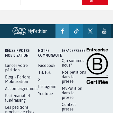
er
RÉUSSIR VOTRE
NOTRE
ESPACE PRESSE
MOBILISATION
COMMUNAUTÉ
Qui sommes-
nous?
Lancer votre
Facebook
pétition
Nos pétitions
TikTok
dans la
Blog - Parlons
X
presse
Mobilisation
Instagram
MyPetition
Accompagnement
dans la
Youtube
Partenariat et
presse
fundraising
Contact
Les pétitions
presse
proches de chez