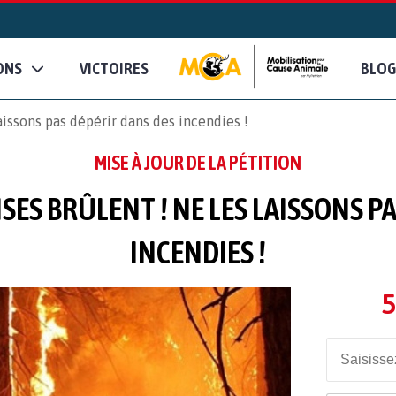
ONS
VICTOIRES
BLOG
aissons pas dépérir dans des incendies !
MISE À JOUR DE LA PÉTITION
SES BRÛLENT ! NE LES LAISSONS P
INCENDIES !
5