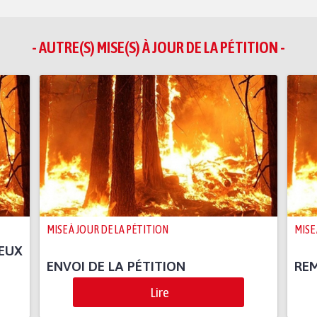
- AUTRE(S) MISE(S) À JOUR DE LA PÉTITION -
MISE À JOUR DE LA PÉTITION
MISE
OEUX
ENVOI DE LA PÉTITION
RE
Lire