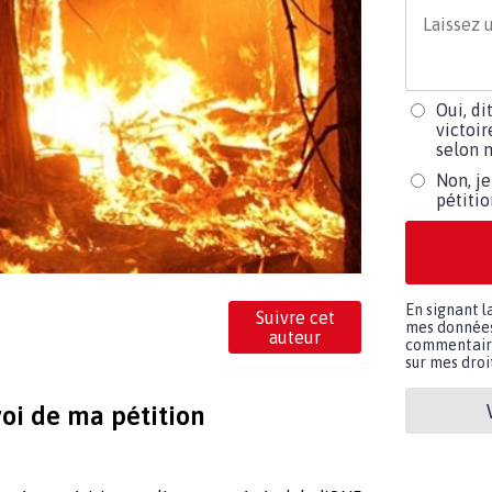
Oui, di
victoir
selon m
Non, je
pétiti
En signant l
Suivre cet
mes données 
auteur
commentaires
sur mes droit
voi de ma pétition