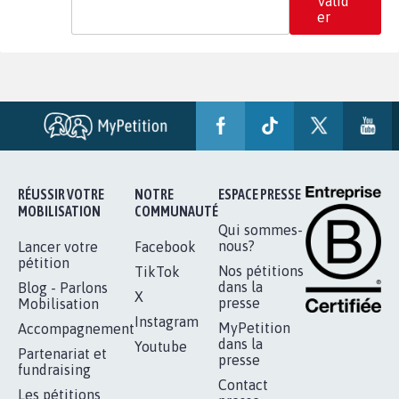
Valid
er
RÉUSSIR VOTRE
NOTRE
ESPACE PRESSE
MOBILISATION
COMMUNAUTÉ
Qui sommes-
nous?
Lancer votre
Facebook
pétition
Nos pétitions
TikTok
dans la
Blog - Parlons
X
presse
Mobilisation
Instagram
MyPetition
Accompagnement
dans la
Youtube
Partenariat et
presse
fundraising
Contact
Les pétitions