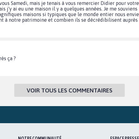
ous Samedi, mais je tenais à vous remercier Didier pour votre
ais j'y ai eu une maison il y a quelques années. Je me souviens
s magnifiques maisons si typiques que le monde entier nous env
nt à notre patrimoine et combien ils se décrédibilisent auprès 
ès ça ?
VOIR TOUS LES COMMENTAIRES
NOTRE COMMUNAUTÉ
ESPACE PRESSE