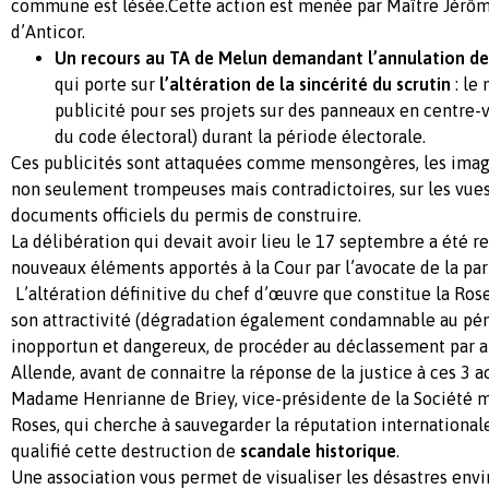
commune est lésée.Cette action est menée par Maître Jérôme
d’Anticor.
Un recours au TA de Melun demandant l’annulation de
qui porte sur
l’altération de la sincérité du scrutin
: le 
publicité pour ses projets sur des panneaux en centre-vi
du code électoral) durant la période électorale.
Ces publicités sont attaquées comme mensongères, les imag
non seulement trompeuses mais contradictoires, sur les vues
documents officiels du permis de construire.
La délibération qui devait avoir lieu le 17 septembre a été 
nouveaux éléments apportés à la Cour par l’avocate de la par
L’altération définitive du chef d’œuvre que constitue la Rose
son attractivité (dégradation également condamnable au péna
inopportun et dangereux, de procéder au déclassement par a
Allende, avant de connaitre la réponse de la justice à ces 3 a
Madame Henrianne de Briey, vice-présidente de la Société 
Roses, qui cherche à sauvegarder la réputation international
qualifié cette destruction de
scandale historique
.
Une association vous permet de visualiser les désastres en