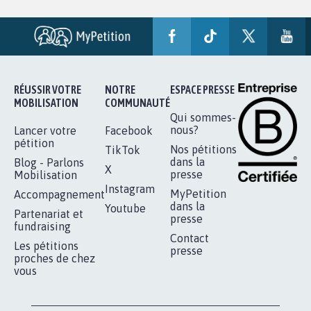
RÉUSSIR VOTRE
NOTRE
ESPACE PRESSE
MOBILISATION
COMMUNAUTÉ
Qui sommes-
nous?
Lancer votre
Facebook
pétition
Nos pétitions
TikTok
dans la
Blog - Parlons
X
presse
Mobilisation
Instagram
MyPetition
Accompagnement
dans la
Youtube
Partenariat et
presse
fundraising
Contact
Les pétitions
presse
proches de chez
vous