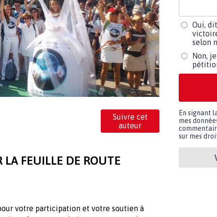
Oui, di
victoir
selon m
Non, je
pétiti
En signant l
Suivre cet
mes données 
auteur
commentaires
sur mes droit
LA FEUILLE DE ROUTE
our votre participation et votre soutien à