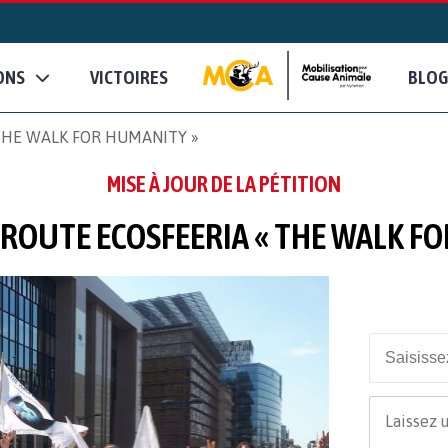
ONS
VICTOIRES
BLOG
 THE WALK FOR HUMANITY »
MISE À JOUR DE LA PÉTITION
E ROUTE ECOSFEERIA « THE WALK F