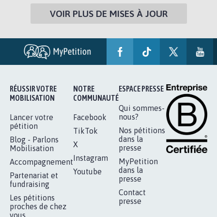
VOIR PLUS DE MISES À JOUR
RÉUSSIR VOTRE
NOTRE
ESPACE PRESSE
MOBILISATION
COMMUNAUTÉ
Qui sommes-
nous?
Lancer votre
Facebook
pétition
Nos pétitions
TikTok
dans la
Blog - Parlons
X
presse
Mobilisation
Instagram
MyPetition
Accompagnement
dans la
Youtube
Partenariat et
presse
fundraising
Contact
Les pétitions
presse
proches de chez
vous