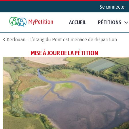
Se connecter
ACCUEIL
PÉTITIONS
Kerlouan - L’étang du Pont est menacé de disparition
MISE À JOUR DE LA PÉTITION