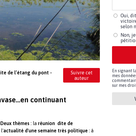
Oui, di
victoir
selon m
Non, je
pétiti
En signant l
ite de l’étang du pont -
Suivre cet
mes données 
auteur
commentaires
sur mes droit
nvase...en continuant
.
Deux thèmes
: la
réunion dite de
l'
actualité d'une semaine très politique
: à