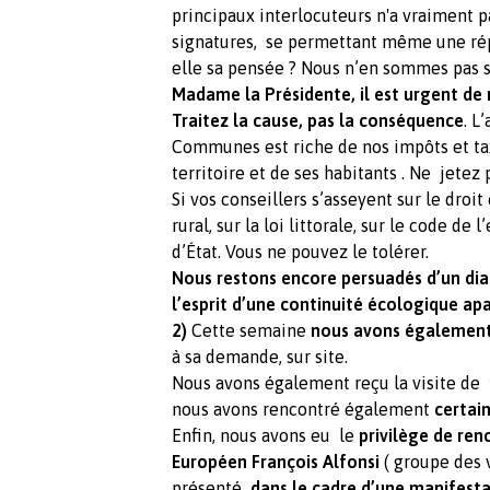
principaux interlocuteurs n'a vraiment pa
signatures, se permettant même une ré
elle sa pensée ? Nous n’en sommes pas s
Madame la Présidente, il est urgent de 
Traitez la cause, pas la conséquence
. L
Communes est riche de nos impôts et taxe
territoire et de ses habitants . Ne jetez 
Si vos conseillers s’asseyent sur le droit
rural, sur la loi littorale, sur le code d
d’État. Vous ne pouvez le tolérer.
Nous restons encore persuadés d’un dia
l’esprit d’une continuité écologique ap
2)
Cette semaine
nous avons égalemen
à sa demande, sur site.
Nous avons également reçu la visite de
nous avons rencontré également
certain
Enfin, nous avons eu le
privilège de ren
Européen François Alfonsi
( groupe des v
présenté
dans le cadre d’une manifesta