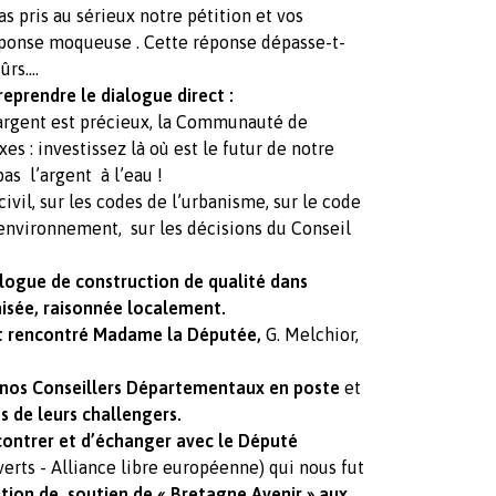
s pris au sérieux notre pétition et vos
ponse moqueuse . Cette réponse dépasse-t-
ûrs….
reprendre le dialogue direct :
’argent est précieux, la Communauté de
s : investissez là où est le futur de notre
pas l’argent à l’eau !
 civil, sur les codes de l’urbanisme, sur le code
e l’environnement, sur les décisions du Conseil
logue de construction de qualité dans
aisée, raisonnée localement.
t rencontré Madame la Députée,
G. Melchior,
nos Conseillers Départementaux en poste
et
s de leurs challengers.
contrer et d’échanger avec le Député
erts - Alliance libre européenne) qui nous fut
tion de soutien de « Bretagne Avenir » aux