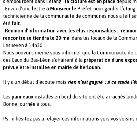
s’embourbent dans l’étang :
la clôture est en place
depuis ma
-Envoi d’une
lettre à Monsieur le Préfet
pour garder l’étang 
technicienne de la communauté de communes nous a fait sav
été
fait
.
-
Réunion d’information avec les élus responsables : réunio
rencontre se tiendra le 20 mai
dans les locaux de la Comm
Lesneven à 14h30 ;
Nous pouvons même vous informer que la Communauté de c
des Eaux du Bas-Léon s’affairent à la
préparation d'une expo
prévue être installée en mairie de Kerlouan
.
Il y a un début d’écoute mais
rien n’est gagné : à ce stade l’
Les
panneaux
installés en bord du site ont été
arrachés
lundi
Bonne journée à tous.
Ps : n’hésitez pas à relayer ces informations vers vos voisins